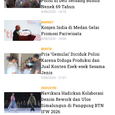
Polisi di Deli Serdang Bunuh
Nenek 69 Tahun
6/08/2026 - 14:16
MARKET
Konjen India di Medan Gelar
Promosi Pariwisata
6/08/2026 - 14:06
BERITA
Pria ‘Gemulai’ Diciduk Polisi
Karena Diduga Produksi dan
Jual Konten Esek-esek Sesama
Jenis
5/08/2026 - 21:07
INDUSTRI
Navikara Hadirkan Kolaborasi
Denim Rework dan Ulos
Simalungun di Panggung BTN
IFW 2026