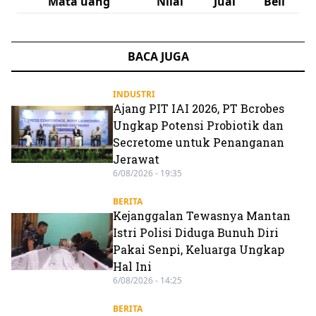
Mata uang
Nilai
Jual
Beli
BACA JUGA
INDUSTRI
Ajang PIT IAI 2026, PT Bcrobes
Ungkap Potensi Probiotik dan
Secretome untuk Penanganan
Jerawat
6/08/2026 - 19:35
BERITA
Kejanggalan Tewasnya Mantan
Istri Polisi Diduga Bunuh Diri
Pakai Senpi, Keluarga Ungkap
Hal Ini
6/08/2026 - 14:25
BERITA