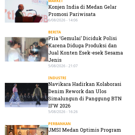
MARKET
Konjen India di Medan Gelar
Promosi Pariwisata
6/08/2026 - 14:06
BERITA
Pria ‘Gemulai’ Diciduk Polisi
Karena Diduga Produksi dan
Jual Konten Esek-esek Sesama
Jenis
5/08/2026 - 21:07
INDUSTRI
Navikara Hadirkan Kolaborasi
Denim Rework dan Ulos
Simalungun di Panggung BTN
IFW 2026
5/08/2026 - 16:26
PERBANKAN
JMSI Medan Optimis Program