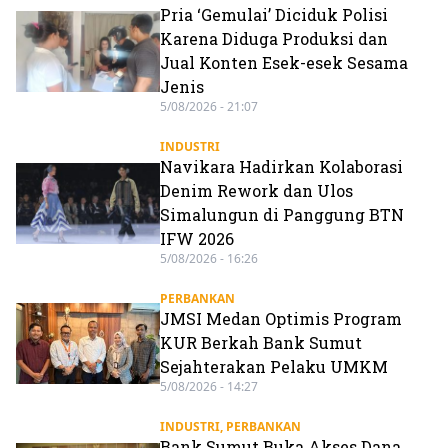
Pria ‘Gemulai’ Diciduk Polisi
Karena Diduga Produksi dan
Jual Konten Esek-esek Sesama
Jenis
5/08/2026 - 21:07
INDUSTRI
Navikara Hadirkan Kolaborasi
Denim Rework dan Ulos
Simalungun di Panggung BTN
IFW 2026
5/08/2026 - 16:26
PERBANKAN
JMSI Medan Optimis Program
KUR Berkah Bank Sumut
Sejahterakan Pelaku UMKM
5/08/2026 - 14:27
INDUSTRI
,
PERBANKAN
Bank Sumut Buka Akses Dana