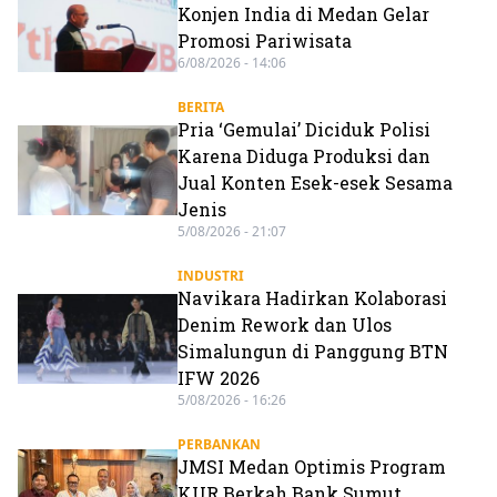
Konjen India di Medan Gelar
Promosi Pariwisata
6/08/2026 - 14:06
BERITA
Pria ‘Gemulai’ Diciduk Polisi
Karena Diduga Produksi dan
Jual Konten Esek-esek Sesama
Jenis
5/08/2026 - 21:07
INDUSTRI
Navikara Hadirkan Kolaborasi
Denim Rework dan Ulos
Simalungun di Panggung BTN
IFW 2026
5/08/2026 - 16:26
PERBANKAN
JMSI Medan Optimis Program
KUR Berkah Bank Sumut