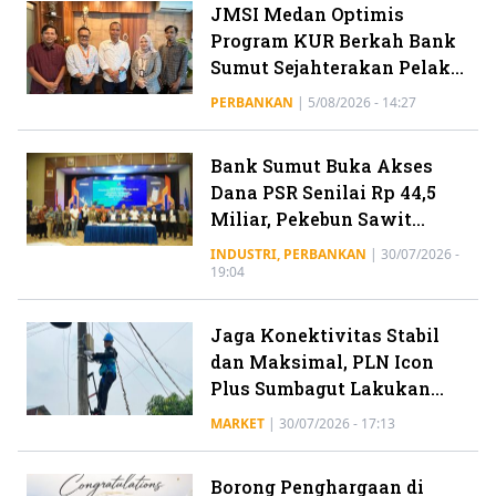
JMSI Medan Optimis
Program KUR Berkah Bank
Sumut Sejahterakan Pelaku
UMKM
PERBANKAN
|
5/08/2026 - 14:27
Bank Sumut Buka Akses
Dana PSR Senilai Rp 44,5
Miliar, Pekebun Sawit
Diharapkan Bisa
INDUSTRI
,
PERBANKAN
|
30/07/2026 -
Meningkatkan Hasil Panen
19:04
Jaga Konektivitas Stabil
dan Maksimal, PLN Icon
Plus Sumbagut Lakukan
Pemeliharaan Jaringan
MARKET
|
30/07/2026 - 17:13
Fiber Optik di Medan
Marelan
Borong Penghargaan di