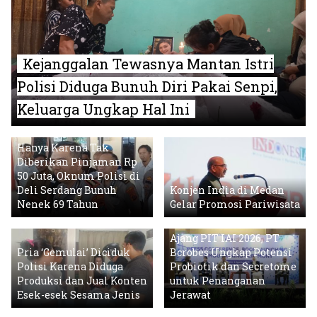
Kejanggalan Tewasnya Mantan Istri
Polisi Diduga Bunuh Diri Pakai Senpi,
Keluarga Ungkap Hal Ini
Hanya Karena Tak
Diberikan Pinjaman Rp
50 Juta, Oknum Polisi di
Deli Serdang Bunuh
Konjen India di Medan
Nenek 69 Tahun
Gelar Promosi Pariwisata
Ajang PIT IAI 2026, PT
Pria ‘Gemulai’ Diciduk
Bcrobes Ungkap Potensi
Polisi Karena Diduga
Probiotik dan Secretome
Produksi dan Jual Konten
untuk Penanganan
Esek-esek Sesama Jenis
Jerawat