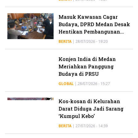
Masuk Kawasan Cagar
Budaya, DPRD Medan Desak
Hentikan Pembangunan
Hotel di Jalan Raden Saleh
BERITA
|
28/07/2026 - 19:20
Dalam
Konjen India di Medan
Meriahkan Panggung
Budaya di PRSU
GLOBAL
|
28/07/2026 - 15:27
Kos-kosan di Kelurahan
Darat Diduga Jadi Sarang
‘Kumpul Kebo’
BERITA
|
27/07/2026 - 14:39