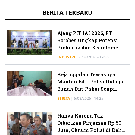
BERITA TERBARU
Ajang PIT IAI 2026, PT
Bcrobes Ungkap Potensi
Probiotik dan Secretome
untuk Penanganan
INDUSTRI
|
6/08/2026 - 19:35
Jerawat
Kejanggalan Tewasnya
Mantan Istri Polisi Diduga
Bunuh Diri Pakai Senpi,
Keluarga Ungkap Hal Ini
BERITA
|
6/08/2026 - 14:25
Hanya Karena Tak
Diberikan Pinjaman Rp 50
Juta, Oknum Polisi di Deli