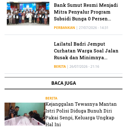
Bank Sumut Resmi Menjadi
Mitra Penyalur Program
Subsidi Bunga 0 Persen
Pemko Batam
PERBANKAN
|
27/07/2026 - 14:31
Lailatul Badri Jemput
Curhatan Warga Soal Jalan
Rusak dan Minimnya
Lampu Jalan
BERITA
|
26/07/2026 - 21:16
Binsar Simarmata Desak
Pemko Medan Segera
Lakukan Pemangkasan
Pohon di Kelurahan
BERITA
|
26/07/2026 - 19:11
Simalingkar B
Kejar-kejaran Polisi Vs