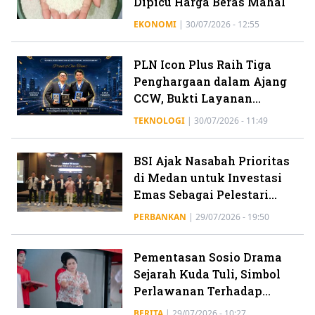
Dipicu Harga Beras Mahal
EKONOMI
|
30/07/2026 - 12:55
PLN Icon Plus Raih Tiga
Penghargaan dalam Ajang
CCW, Bukti Layanan
ICONNET Semakin
TEKNOLOGI
|
30/07/2026 - 11:49
Berkualitas
BSI Ajak Nasabah Prioritas
di Medan untuk Investasi
Emas Sebagai Pelestari
Kekayaan Jangka Panjang
PERBANKAN
|
29/07/2026 - 19:50
Pementasan Sosio Drama
Sejarah Kuda Tuli, Simbol
Perlawanan Terhadap
Pembatasan Demokrasi
BERITA
|
29/07/2026 - 10:27