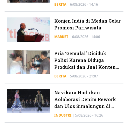
Serdang Bunuh Nenek 69
BERITA
|
6/08/2026 - 14:16
Tahun
Konjen India di Medan Gelar
Promosi Pariwisata
MARKET
|
6/08/2026 - 14:06
Pria ‘Gemulai’ Diciduk
Polisi Karena Diduga
Produksi dan Jual Konten
Esek-esek Sesama Jenis
BERITA
|
5/08/2026 - 21:07
Navikara Hadirkan
Kolaborasi Denim Rework
dan Ulos Simalungun di
Panggung BTN IFW 2026
INDUSTRI
|
5/08/2026 - 16:26