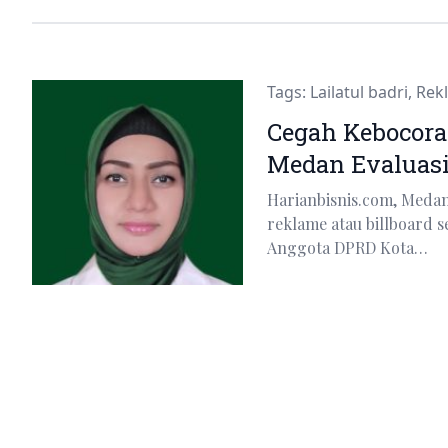
Tags:
Lailatul badri
,
Rek
Cegah Kebocora
Medan Evaluasi
Harianbisnis.com, Med
reklame atau billboard s
Anggota DPRD Kota…
Loading next page... Press any key or tap to cancel.