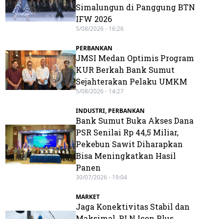
Simalungun di Panggung BTN
IFW 2026
5/08/2026 - 16:26
PERBANKAN
JMSI Medan Optimis Program
KUR Berkah Bank Sumut
Sejahterakan Pelaku UMKM
5/08/2026 - 14:27
INDUSTRI
,
PERBANKAN
Bank Sumut Buka Akses Dana
PSR Senilai Rp 44,5 Miliar,
Pekebun Sawit Diharapkan
Bisa Meningkatkan Hasil
Panen
30/07/2026 - 19:04
MARKET
Jaga Konektivitas Stabil dan
Maksimal, PLN Icon Plus