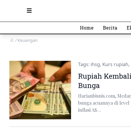
Open main menu
Home
Berita
E
Keuangan
Tags:
ihsg
,
Kurs rupiah
,
Rupiah Kembali
Bunga
Harianbisnis.com, Meda
bunga acuannya di level
inflasi AS…