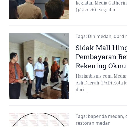
kegiatan Media Gatheri
(3/5/2026). Kegiatan…
Tags:
Dlh medan
,
dprd 
Sidak Mall Hin
Pembayaran Ret
Rekening Okn
Harianbisnis.com, Meda
Asli Daerah (PAD) Kota 
dari…
Tags:
bapenda medan
,
restoran medan