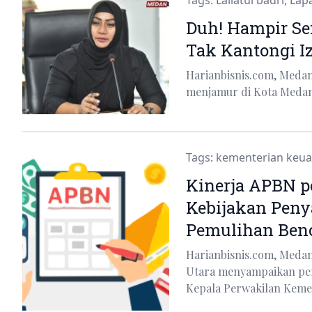
Tags:
Lailatul badri
,
Lap
Duh! Hampir Se
Tak Kantongi I
Harianbisnis.com, Meda
menjamur di Kota Medan
Tags:
kementerian keu
Kinerja APBN pe
Kebijakan Peny
Pemulihan Ben
Harianbisnis.com, Meda
Utara menyampaikan per
Kepala Perwakilan Kem