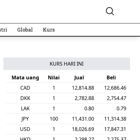
tri
Global
Kurs
KURS HARI INI
Mata uang
Nilai
Jual
Beli
CAD
1
12,814.88
12,686.46
DKK
1
2,782.88
2,754.47
LAK
1
0.80
0.79
JPY
100
11,431.00
11,314.38
USD
1
18,026.69
17,847.31
HKD
1
2,298.27
2,275.37