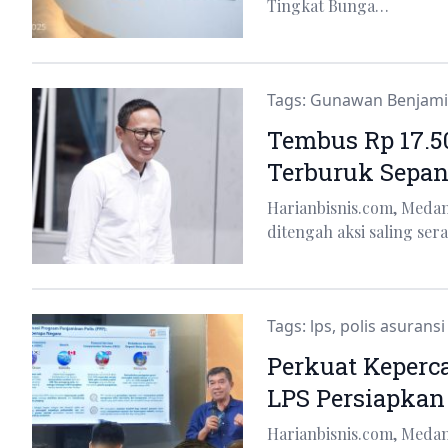
Tingkat Bunga…
Tags:
Gunawan Benjam
Tembus Rp 17.50
Terburuk Sepan
Harianbisnis.com, Meda
ditengah aksi saling se
Tags:
lps
,
polis asuransi
Perkuat Keperca
LPS Persiapkan
Harianbisnis.com, Med