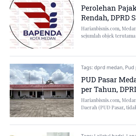
Perolehan Paja
Rendah, DPRD S
Harianbisnis.com, Meda
sejumlah objek terutama
Tags:
dprd medan
,
Pud 
PUD Pasar Med
per Tahun, DPR
Harianbisnis.com, Med
Daerah (PUD Pasar, tid