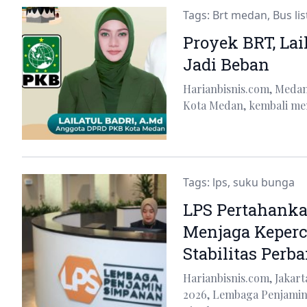
Tags:
Brt medan
,
Bus lis
Proyek BRT, Lail
Jadi Beban
Harianbisnis.com, Medan-
Kota Medan, kembali men
Tags:
lps
,
suku bunga
LPS Pertahank
Menjaga Keper
Stabilitas Perb
Harianbisnis.com, Jakar
2026, Lembaga Penjami