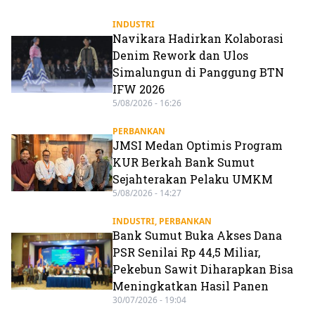
INDUSTRI
Navikara Hadirkan Kolaborasi
Denim Rework dan Ulos
Simalungun di Panggung BTN
IFW 2026
5/08/2026 - 16:26
PERBANKAN
JMSI Medan Optimis Program
KUR Berkah Bank Sumut
Sejahterakan Pelaku UMKM
5/08/2026 - 14:27
INDUSTRI
,
PERBANKAN
Bank Sumut Buka Akses Dana
PSR Senilai Rp 44,5 Miliar,
Pekebun Sawit Diharapkan Bisa
Meningkatkan Hasil Panen
30/07/2026 - 19:04