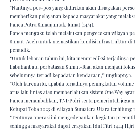
“Nantinya pos-pos yang didirikan akan disiagakan perso
memberikan pelayanan kepada masyarakat yang melaksan
Panca Putra Simanjuntak, Jumat (14/4).
Panca mengaku telah melakukan pengecekan wilayah pe
Sumut-Aceh untuk memastikan kondisi infrastruktur di P
pemudik.
“Untuk lebaran tahun ini, kita memprediksi terjadinya 
Labuhanbatu perbatasan Sumut-Riau akan menjadi foku
sebelumnya terjadi kepadatan kendaraan,” ungkapnya.
“Oleh karena itu, apabila terjadinya peningkatan volum
arus lalu lintas atau memberlalukan sistem One Way agar ko
Panca menambahkan, TNI/Polri serta pemerintah juga me
Ketupat Toba 2023 di wilayah Sumatera Utara terhitung mu
“Tentunya operasi ini mengedepankan kegiatan preemti
sehingga masyarakat dapat erayakan Idul Fitri 1444 Hi