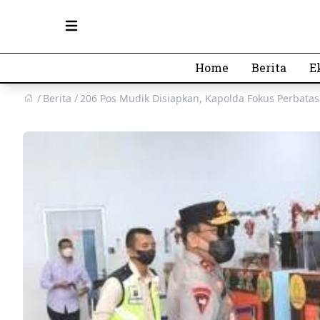
Open main menu
Home
Berita
E
Berita
206 Pos Mudik Disiapkan, Kapolda Fokus Perbata