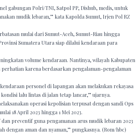
nel gabungan Polri/TNI, Satpol PP, Dishub, medis, untuk
akan mudik lebaran,” kata Kapolda Sumut, Irjen Pol RZ
rbatasan mulai dari Sumut-Aceh, Sumut-Riau hingga
rovinsi Sumatera Utara siap dilalui kendaraan para
peningkatan volume kendaraan. Nantinya, wilayah Kabupaten
s perhatian karena berdasarkan pengalaman-pengalaman
e kendaraan personel di lapangan akan melakukan rekayasa
ndisi lalu lintas di jalan tetap lancar,” ujarnya.
laksanakan operasi kepolisian terpusat dengan sandi Ops
lai 18 April 2023 hingga 1 Mei 2023.
f dan preventif guna pengamanan arus mudik lebaran 2023
jriah dengan aman dan nyaman,” pungkasnya. (Rom/hbc)