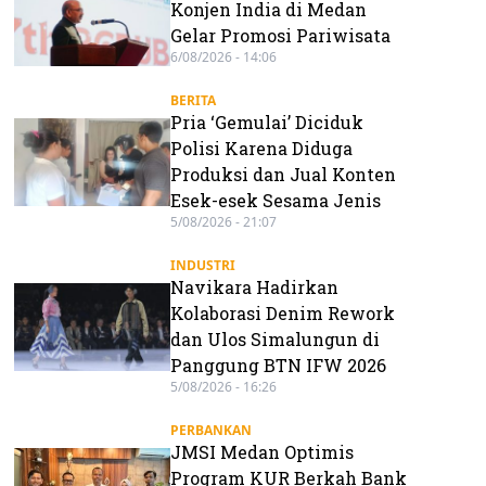
Konjen India di Medan
Gelar Promosi Pariwisata
6/08/2026 - 14:06
BERITA
Pria ‘Gemulai’ Diciduk
Polisi Karena Diduga
Produksi dan Jual Konten
Esek-esek Sesama Jenis
5/08/2026 - 21:07
INDUSTRI
Navikara Hadirkan
Kolaborasi Denim Rework
dan Ulos Simalungun di
Panggung BTN IFW 2026
5/08/2026 - 16:26
PERBANKAN
JMSI Medan Optimis
Program KUR Berkah Bank