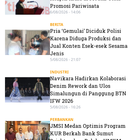
Promosi Pariwisata
6/08/2026 - 14:06
BERITA
Pria ‘Gemulai’ Diciduk Polisi
Karena Diduga Produksi dan
Jual Konten Esek-esek Sesama
Jenis
5/08/2026 - 21:07
INDUSTRI
Navikara Hadirkan Kolaborasi
Denim Rework dan Ulos
Simalungun di Panggung BTN
IFW 2026
5/08/2026 - 16:26
PERBANKAN
JMSI Medan Optimis Program
KUR Berkah Bank Sumut