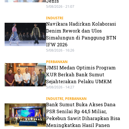
Jenis
5/08/2026 - 21:07
INDUSTRI
Navikara Hadirkan Kolaborasi
Denim Rework dan Ulos
Simalungun di Panggung BTN
IFW 2026
5/08/2026 - 16:26
PERBANKAN
JMSI Medan Optimis Program
KUR Berkah Bank Sumut
Sejahterakan Pelaku UMKM
5/08/2026 - 14:27
INDUSTRI
,
PERBANKAN
Bank Sumut Buka Akses Dana
PSR Senilai Rp 44,5 Miliar,
Pekebun Sawit Diharapkan Bisa
Meningkatkan Hasil Panen