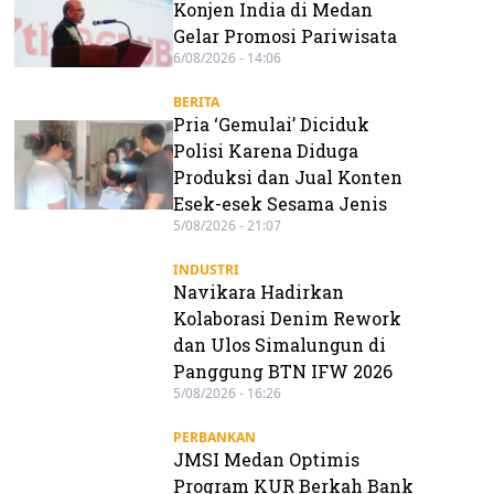
Konjen India di Medan
Gelar Promosi Pariwisata
6/08/2026 - 14:06
BERITA
Pria ‘Gemulai’ Diciduk
Polisi Karena Diduga
Produksi dan Jual Konten
Esek-esek Sesama Jenis
5/08/2026 - 21:07
INDUSTRI
Navikara Hadirkan
Kolaborasi Denim Rework
dan Ulos Simalungun di
Panggung BTN IFW 2026
5/08/2026 - 16:26
PERBANKAN
JMSI Medan Optimis
Program KUR Berkah Bank