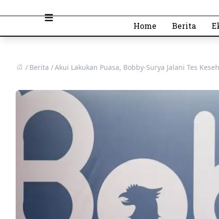
Open main menu
Home
Berita
E
Berita
Akui Lakukan Puasa, Bobby-Surya Jalani Tes Kese