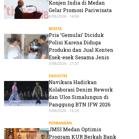
Konjen India di Medan
Gelar Promosi Pariwisata
6/08/2026 - 14:06
BERITA
Pria ‘Gemulai’ Diciduk
Polisi Karena Diduga
Produksi dan Jual Konten
Esek-esek Sesama Jenis
5/08/2026 - 21:07
INDUSTRI
Navikara Hadirkan
Kolaborasi Denim Rework
dan Ulos Simalungun di
Panggung BTN IFW 2026
5/08/2026 - 16:26
PERBANKAN
JMSI Medan Optimis
Program KUR Berkah Bank