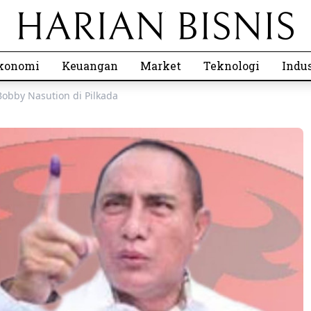
konomi
Keuangan
Market
Teknologi
Indus
obby Nasution di Pilkada