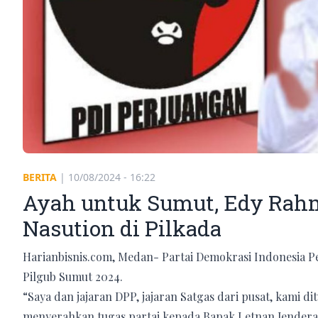
BERITA
|
10/08/2024 - 16:22
Ayah untuk Sumut, Edy Rah
Nasution di Pilkada
Harianbisnis.com, Medan- Partai Demokrasi Indonesia 
Pilgub Sumut 2024.
“Saya dan jajaran DPP, jajaran Satgas dari pusat, kami
menyerahkan tugas partai kepada Bapak Letnan Jendera