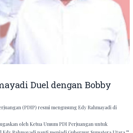
mayadi Duel dengan Bobby
Perjuangan (PDIP) resmi mengusung Edy Rahmayadi di
 ditugaskan oleh Ketua Umum PDI Perjuangan untuk
l Edy Rahmayadi nanti menjadi Gubernur Sumatera Utara,”