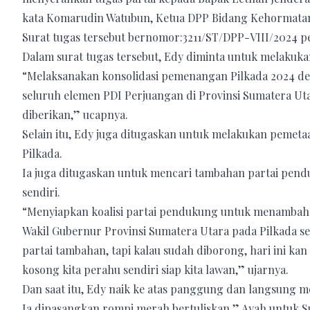
kata Komarudin Watubun, Ketua DPP Bidang Kehormatan d
Surat tugas tersebut bernomor:3211/ST/DPP-VIII/2024 pe
Dalam surat tugas tersebut, Edy diminta untuk melakukan
“Melaksanakan konsolidasi pemenangan Pilkada 2024 de
seluruh elemen PDI Perjuangan di Provinsi Sumatera Uta
diberikan,” ucapnya.
Selain itu, Edy juga ditugaskan untuk melakukan pemet
Pilkada.
Ia juga ditugaskan untuk mencari tambahan partai pend
sendiri.
“Menyiapkan koalisi partai pendukung untuk menambah 
Wakil Gubernur Provinsi Sumatera Utara pada Pilkada se
partai tambahan, tapi kalau sudah diborong, hari ini ka
kosong kita perahu sendiri siap kita lawan,” ujarnya.
Dan saat itu, Edy naik ke atas panggung dan langsung m
Ia dipasangkan rompi merah bertuliskan ” Ayah untuk S