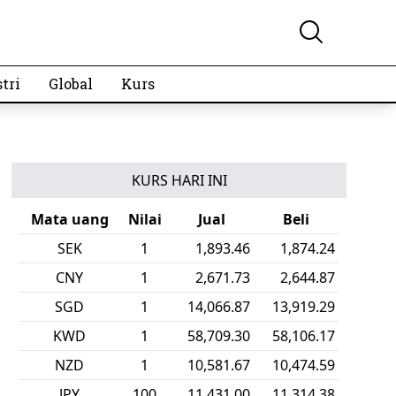
tri
Global
Kurs
KURS HARI INI
Mata uang
Nilai
Jual
Beli
SEK
1
1,893.46
1,874.24
CNY
1
2,671.73
2,644.87
SGD
1
14,066.87
13,919.29
KWD
1
58,709.30
58,106.17
NZD
1
10,581.67
10,474.59
JPY
100
11,431.00
11,314.38