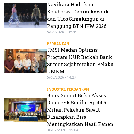
Navikara Hadirkan
Kolaborasi Denim Rework
dan Ulos Simalungun di
Panggung BTN IFW 2026
5/08/2026 - 16:26
PERBANKAN
JMSI Medan Optimis
Program KUR Berkah Bank
Sumut Sejahterakan Pelaku
UMKM
5/08/2026 - 14:27
INDUSTRI
,
PERBANKAN
Bank Sumut Buka Akses
Dana PSR Senilai Rp 44,5
Miliar, Pekebun Sawit
Diharapkan Bisa
Meningkatkan Hasil Panen
30/07/2026 - 19:04