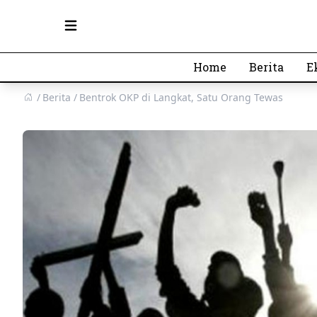
Open main menu
Home
Berita
E
Berita
Bentrok OKP di Langkat, Satu Orang Tewas