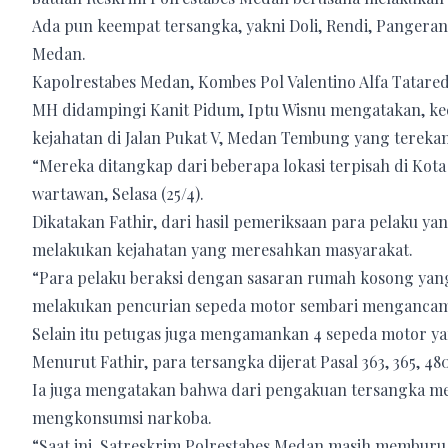
Ada pun keempat tersangka, yakni Doli, Rendi, Pangeran
Medan.
Kapolrestabes Medan, Kombes Pol Valentino Alfa Tatare
MH didampingi Kanit Pidum, Iptu Wisnu mengatakan, kee
kejahatan di Jalan Pukat V, Medan Tembung yang terek
“Mereka ditangkap dari beberapa lokasi terpisah di Kot
wartawan, Selasa (25/4).
Dikatakan Fathir, dari hasil pemeriksaan para pelaku ya
melakukan kejahatan yang meresahkan masyarakat.
“Para pelaku beraksi dengan sasaran rumah kosong yang
melakukan pencurian sepeda motor sembari mengancam
Selain itu petugas juga mengamankan 4 sepeda motor yan
Menurut Fathir, para tersangka dijerat Pasal 363, 365, 4
Ia juga mengatakan bahwa dari pengakuan tersangka 
mengkonsumsi narkoba.
“Saat ini, Satreskrim Polrestabes Medan masih memburu 