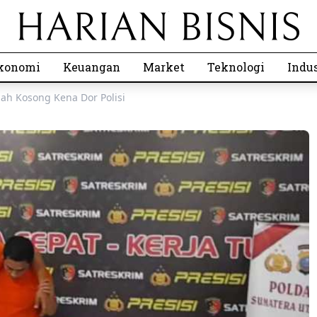
konomi
Keuangan
Market
Teknologi
Indus
mah Kosong Kena Dor Polisi