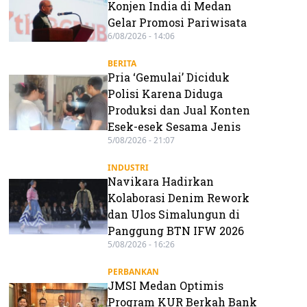
Konjen India di Medan
Gelar Promosi Pariwisata
6/08/2026 - 14:06
BERITA
Pria ‘Gemulai’ Diciduk
Polisi Karena Diduga
Produksi dan Jual Konten
Esek-esek Sesama Jenis
5/08/2026 - 21:07
INDUSTRI
Navikara Hadirkan
Kolaborasi Denim Rework
dan Ulos Simalungun di
Panggung BTN IFW 2026
5/08/2026 - 16:26
PERBANKAN
JMSI Medan Optimis
Program KUR Berkah Bank