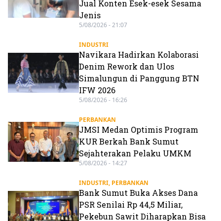
Jual Konten Esek-esek Sesama
Jenis
5/08/2026 - 21:07
INDUSTRI
Navikara Hadirkan Kolaborasi
Denim Rework dan Ulos
Simalungun di Panggung BTN
IFW 2026
5/08/2026 - 16:26
PERBANKAN
JMSI Medan Optimis Program
KUR Berkah Bank Sumut
Sejahterakan Pelaku UMKM
5/08/2026 - 14:27
INDUSTRI
,
PERBANKAN
Bank Sumut Buka Akses Dana
PSR Senilai Rp 44,5 Miliar,
Pekebun Sawit Diharapkan Bisa