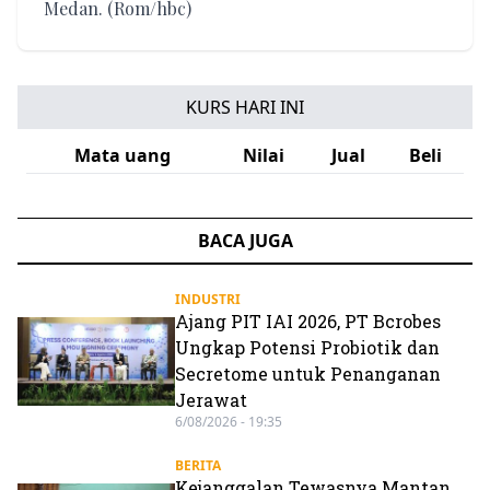
Medan. (Rom/hbc)
KURS HARI INI
Mata uang
Nilai
Jual
Beli
BACA JUGA
INDUSTRI
Ajang PIT IAI 2026, PT Bcrobes
Ungkap Potensi Probiotik dan
Secretome untuk Penanganan
Jerawat
6/08/2026 - 19:35
BERITA
Kejanggalan Tewasnya Mantan