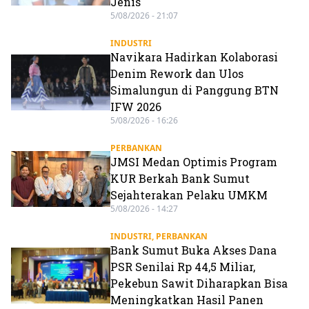
Jenis
5/08/2026 - 21:07
INDUSTRI
Navikara Hadirkan Kolaborasi
Denim Rework dan Ulos
Simalungun di Panggung BTN
IFW 2026
5/08/2026 - 16:26
PERBANKAN
JMSI Medan Optimis Program
KUR Berkah Bank Sumut
Sejahterakan Pelaku UMKM
5/08/2026 - 14:27
INDUSTRI
,
PERBANKAN
Bank Sumut Buka Akses Dana
PSR Senilai Rp 44,5 Miliar,
Pekebun Sawit Diharapkan Bisa
Meningkatkan Hasil Panen