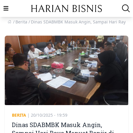
Open main menu
Berita
Dinas SDABMBK Masuk Angin, Sampai Hari Raya Mo
BERITA
|
20/10/2025 - 19:59
Dinas SDABMBK Masuk Angin,