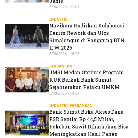
Jenis
5/08/2026 - 21:07
INDUSTRI
Navikara Hadirkan Kolaborasi
Denim Rework dan Ulos
Simalungun di Panggung BTN
IFW 2026
5/08/2026 - 16:26
PERBANKAN
JMSI Medan Optimis Program
KUR Berkah Bank Sumut
Sejahterakan Pelaku UMKM
5/08/2026 - 14:27
INDUSTRI
,
PERBANKAN
Bank Sumut Buka Akses Dana
PSR Senilai Rp 44,5 Miliar,
Pekebun Sawit Diharapkan Bisa
Meningkatkan Hasil Panen