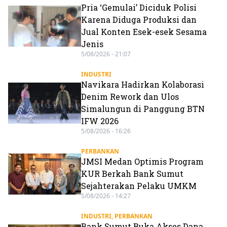
Pria ‘Gemulai’ Diciduk Polisi
Karena Diduga Produksi dan
Jual Konten Esek-esek Sesama
Jenis
5/08/2026 - 21:07
INDUSTRI
Navikara Hadirkan Kolaborasi
Denim Rework dan Ulos
Simalungun di Panggung BTN
IFW 2026
5/08/2026 - 16:26
PERBANKAN
JMSI Medan Optimis Program
KUR Berkah Bank Sumut
Sejahterakan Pelaku UMKM
5/08/2026 - 14:27
INDUSTRI
,
PERBANKAN
Bank Sumut Buka Akses Dana