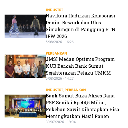
INDUSTRI
Navikara Hadirkan Kolaborasi
Denim Rework dan Ulos
Simalungun di Panggung BTN
IFW 2026
5/08/2026 - 16:26
PERBANKAN
JMSI Medan Optimis Program
KUR Berkah Bank Sumut
Sejahterakan Pelaku UMKM
5/08/2026 - 14:27
INDUSTRI
,
PERBANKAN
Bank Sumut Buka Akses Dana
PSR Senilai Rp 44,5 Miliar,
Pekebun Sawit Diharapkan Bisa
Meningkatkan Hasil Panen
30/07/2026 - 19:04