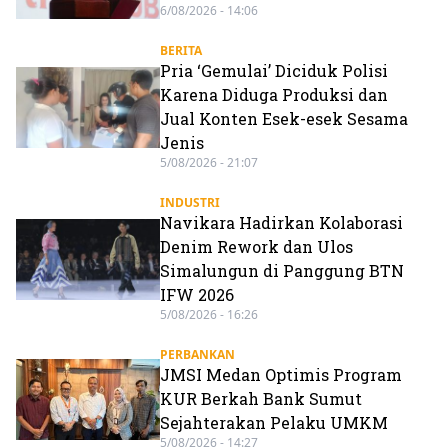
6/08/2026 - 14:06
BERITA
Pria ‘Gemulai’ Diciduk Polisi
Karena Diduga Produksi dan
Jual Konten Esek-esek Sesama
Jenis
5/08/2026 - 21:07
INDUSTRI
Navikara Hadirkan Kolaborasi
Denim Rework dan Ulos
Simalungun di Panggung BTN
IFW 2026
5/08/2026 - 16:26
PERBANKAN
JMSI Medan Optimis Program
KUR Berkah Bank Sumut
Sejahterakan Pelaku UMKM
5/08/2026 - 14:27