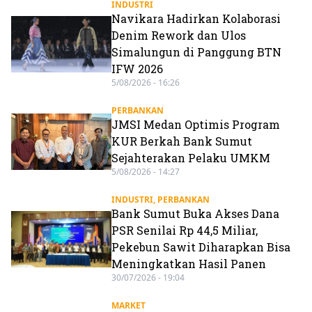
INDUSTRI
Navikara Hadirkan Kolaborasi
Denim Rework dan Ulos
Simalungun di Panggung BTN
IFW 2026
5/08/2026 - 16:26
PERBANKAN
JMSI Medan Optimis Program
KUR Berkah Bank Sumut
Sejahterakan Pelaku UMKM
5/08/2026 - 14:27
INDUSTRI
,
PERBANKAN
Bank Sumut Buka Akses Dana
PSR Senilai Rp 44,5 Miliar,
Pekebun Sawit Diharapkan Bisa
Meningkatkan Hasil Panen
30/07/2026 - 19:04
MARKET