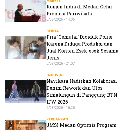
MARKET
Konjen India di Medan Gelar
Promosi Pariwisata
6/08/2026 - 14:06
BERITA
Pria ‘Gemulai’ Diciduk Polisi
Karena Diduga Produksi dan
Jual Konten Esek-esek Sesama
Jenis
5/08/2026 - 21:07
INDUSTRI
Navikara Hadirkan Kolaborasi
Denim Rework dan Ulos
Simalungun di Panggung BTN
IFW 2026
5/08/2026 - 16:26
PERBANKAN
JMSI Medan Optimis Program