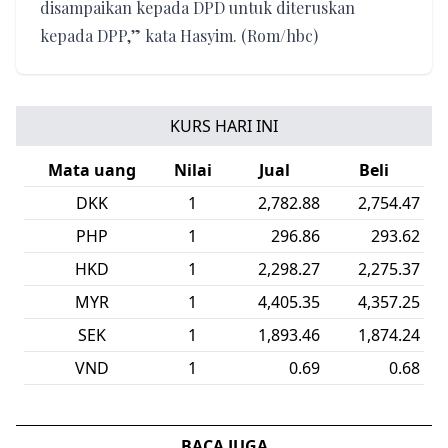
disampaikan kepada DPD untuk diteruskan
kepada DPP,” kata Hasyim. (Rom/hbc)
KURS HARI INI
Mata uang
Nilai
Jual
Beli
DKK
1
2,782.88
2,754.47
PHP
1
296.86
293.62
HKD
1
2,298.27
2,275.37
MYR
1
4,405.35
4,357.25
SEK
1
1,893.46
1,874.24
VND
1
0.69
0.68
BACA JUGA