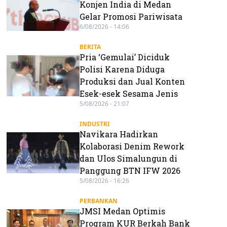
Konjen India di Medan
Gelar Promosi Pariwisata
6/08/2026 - 14:06
BERITA
Pria ‘Gemulai’ Diciduk
Polisi Karena Diduga
Produksi dan Jual Konten
Esek-esek Sesama Jenis
5/08/2026 - 21:07
INDUSTRI
Navikara Hadirkan
Kolaborasi Denim Rework
dan Ulos Simalungun di
Panggung BTN IFW 2026
5/08/2026 - 16:26
PERBANKAN
JMSI Medan Optimis
Program KUR Berkah Bank