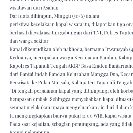
wisatawan dari Asahan.
Dari data dihimpun, Minggu (30/6) dalam
peristiwa kecelakaan kapal wisata itu, dilaporkan tiga
berhasil dievakuasi tim gabungan dari TNI, Polres Tapt
dan warga sekitar.
Kapal dikemudikan oleh nakhoda, bernama Irwansyah (47)
Keduanya, merupakan warga Kecamatan Pandan, Kabupa
Kapolres Tapanuli Tengah AKBP Basa Emden Banjarnahor,
dari Pantai Indah Pandan Kelurahan Mangga Dua, Keca
Berwisata ke Pulau Mursala, Kabupaten Tapanuli Tengah
“Di tengah perjalanan kapal yang ditumpangi oleh korb
hempasan ombak. Sehingga menyebabkan kapal dimasuki 
sempat melakukan upaya mengeluarkan air dari dalam ka
Ia mengungkapkan bahwa pukul 11.00 WIB, kapal wisata 
Pada saat kejadian, sebagian penumpang, ada yang tidak
Rompi pelampung.