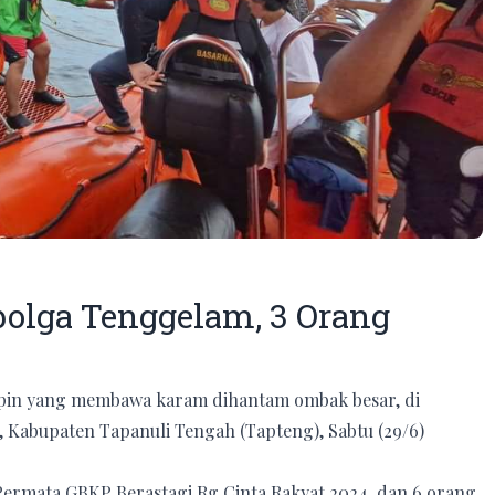
olga Tenggelam, 3 Orang
Dolpin yang membawa karam dihantam ombak besar, di
, Kabupaten Tapanuli Tengah (Tapteng), Sabtu (29/6)
ermata GBKP Berastagi Rg Cinta Rakyat 2024, dan 6 orang