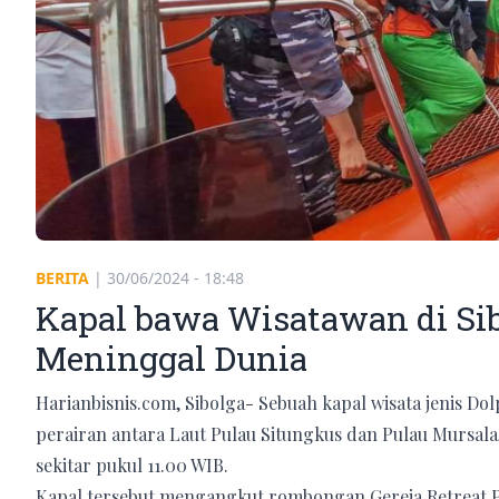
BERITA
|
30/06/2024 - 18:48
Kapal bawa Wisatawan di Sib
Meninggal Dunia
Harianbisnis.com, Sibolga- Sebuah kapal wisata jenis 
perairan antara Laut Pulau Situngkus dan Pulau Mursala
sekitar pukul 11.00 WIB.
Kapal tersebut mengangkut rombongan Gereja Retreat P