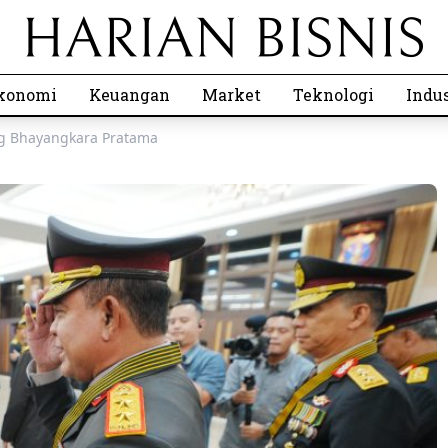
konomi
Keuangan
Market
Teknologi
Indus
g Bhayangkara Pratama