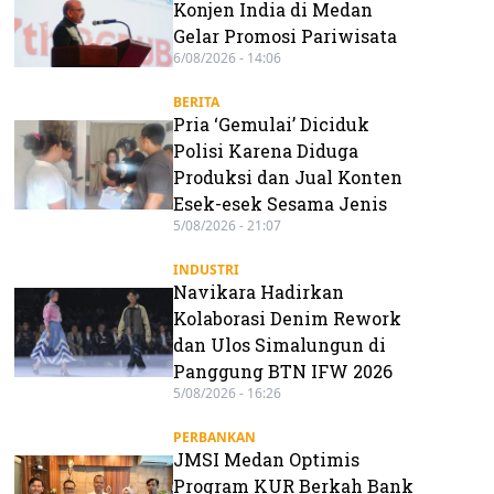
Konjen India di Medan
Gelar Promosi Pariwisata
6/08/2026 - 14:06
BERITA
Pria ‘Gemulai’ Diciduk
Polisi Karena Diduga
Produksi dan Jual Konten
Esek-esek Sesama Jenis
5/08/2026 - 21:07
INDUSTRI
Navikara Hadirkan
Kolaborasi Denim Rework
dan Ulos Simalungun di
Panggung BTN IFW 2026
5/08/2026 - 16:26
PERBANKAN
JMSI Medan Optimis
Program KUR Berkah Bank