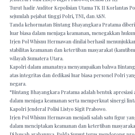
Turut hadir Auditor Kepolisian Utama TK II Korlantas Pol
sejumlah pejabat tinggi Polri, TNI, dan ASN.
Tanda kehormatan Bintang Bhayangkara Pratama diberika
luar biasa dalam menjaga keamanan, menegakkan hukum,
Irjen Pol Whisnu Hermawan dinilai berhasil menunjukkan
stabilitas keamanan dan ketertiban masyarakat (kamtibma
wilayah Sumatera Utara.
Kapolri dalam amanatnya menyampaikan bahwa Bintan
atas integritas dan dedikasi luar biasa personel Polri y
negara.
“Bintang Bhayangkara Pratama adalah bentuk apresiasi 
dalam menjaga keamanan serta memperkuat sinergi linta
Kapolri Jenderal Polisi Listyo Sigit Prabowo.
Irjen Pol Whisnu Hermawan menjadi salah satu figur yan
dalam menciptakan keamanan dan ketertiban masyarakat
Di bawah arahannya, Polda Sumut terus mendorong prog