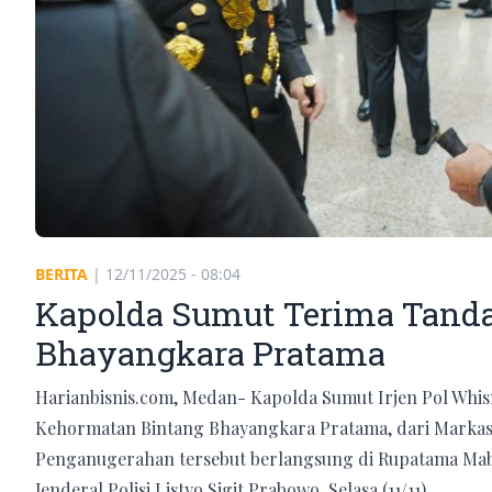
BERITA
|
12/11/2025 - 08:04
Kapolda Sumut Terima Tand
Bhayangkara Pratama
Harianbisnis.com, Medan- Kapolda Sumut Irjen Pol Whi
Kehormatan Bintang Bhayangkara Pratama, dari Markas B
Penganugerahan tersebut berlangsung di Rupatama Mabes
Jenderal Polisi Listyo Sigit Prabowo, Selasa (11/11).