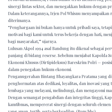
sinergi lintas sektor, dan menegakkan hukum dengan pri
Dalam keterangannya, Irjen Pol Whisnu menyampaikan r
diterimanya.
“Penghargaan ini bukan hanya untuk pribadi saya, tetapi
motivasi bagi kami untuk terus bekerja dengan hati, me
bagi masyarakat,” ujarnya.
Lulusan Akpol 1994 asal Bandung itu dikenal sebagai pe
panjang di bidang reserse. Sebelum menjabat Kapolda Su
Ekonomi Khusus (Dirtipideksus) Bareskrim Polri — posis
dalam penegakan hukum ekonomi.
Penganugerahan Bintang Bhayangkara Pratama yang dit
penghormatan atas dedikasi, loyalitas, dan inovasi yang
lembaga yang melayani, melindungi, dan mengayomi mas
Dengan semangat pengabdian dan integritas tinggi, Kap
kamtibmas, mempererat sinergi dengan seluruh elemen 
yang aman, tertib, serta berkeadilan. (Rom/hbc)