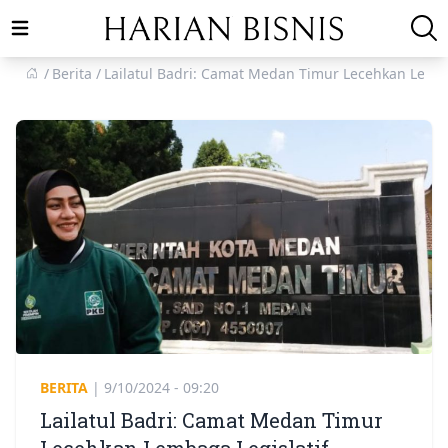
Open main menu
Berita
Lailatul Badri: Camat Medan Timur Lecehkan Lemba
BERITA
|
9/10/2024 - 09:20
Lailatul Badri: Camat Medan Timur