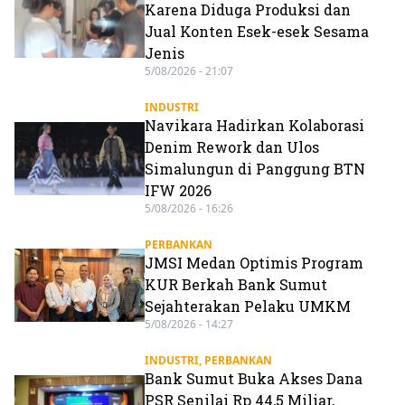
Karena Diduga Produksi dan
Jual Konten Esek-esek Sesama
Jenis
5/08/2026 - 21:07
INDUSTRI
Navikara Hadirkan Kolaborasi
Denim Rework dan Ulos
Simalungun di Panggung BTN
IFW 2026
5/08/2026 - 16:26
PERBANKAN
JMSI Medan Optimis Program
KUR Berkah Bank Sumut
Sejahterakan Pelaku UMKM
5/08/2026 - 14:27
INDUSTRI
,
PERBANKAN
Bank Sumut Buka Akses Dana
PSR Senilai Rp 44,5 Miliar,