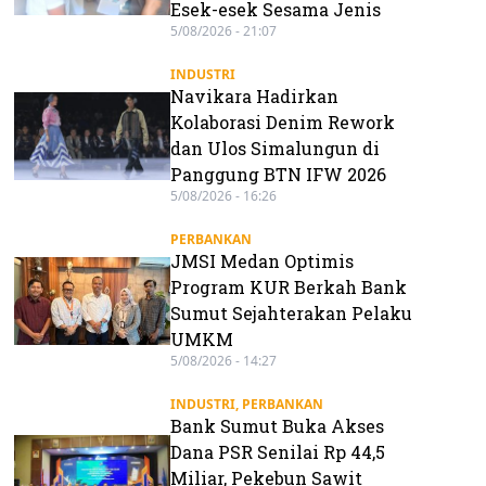
Esek-esek Sesama Jenis
5/08/2026 - 21:07
INDUSTRI
Navikara Hadirkan
Kolaborasi Denim Rework
dan Ulos Simalungun di
Panggung BTN IFW 2026
5/08/2026 - 16:26
PERBANKAN
JMSI Medan Optimis
Program KUR Berkah Bank
Sumut Sejahterakan Pelaku
UMKM
5/08/2026 - 14:27
INDUSTRI
,
PERBANKAN
Bank Sumut Buka Akses
Dana PSR Senilai Rp 44,5
Miliar, Pekebun Sawit