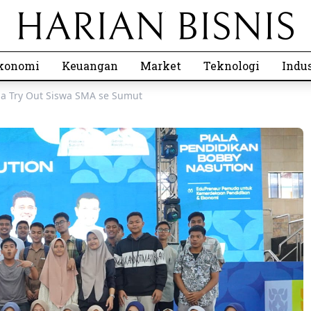
konomi
Keuangan
Market
Teknologi
Indus
ba Try Out Siswa SMA se Sumut