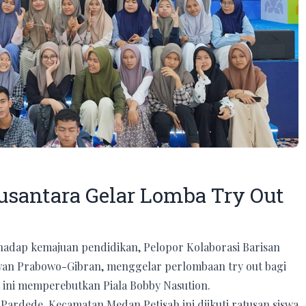
usantara Gelar Lomba Try Out
hadap kemajuan pendidikan, Pelopor Kolaborasi Barisan
an Prabowo-Gibran, menggelar perlombaan try out bagi
t ini memperebutkan Piala Bobby Nasution.
 Pardede, Kecamatan Medan Petisah ini diikuti ratusan siswa