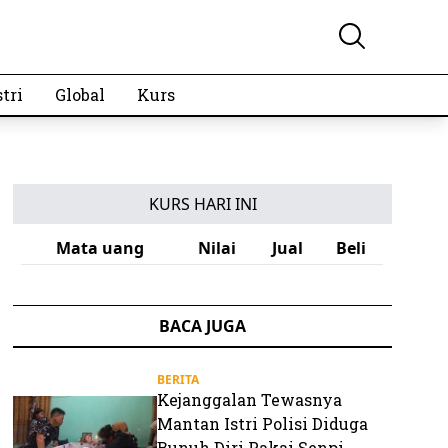
tri
Global
Kurs
KURS HARI INI
Mata uang
Nilai
Jual
Beli
BACA JUGA
BERITA
Kejanggalan Tewasnya
Mantan Istri Polisi Diduga
Bunuh Diri Pakai Senpi,