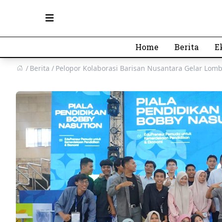
Open main menu
Home
Berita
E
Berita
Pelopor Kolaborasi Barisan Nusantara Gelar Lom