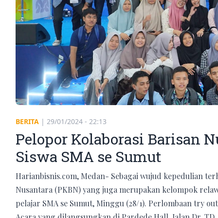
BERITA
|
29/01/2024 - 22:13
Pelopor Kolaborasi Barisan N
Siswa SMA se Sumut
Harianbisnis.com, Medan- Sebagai wujud kepedulian ter
Nusantara (PKBN) yang juga merupakan kelompok relaw
pelajar SMA se Sumut, Minggu (28/1). Perlombaan try ou
Acara yang dilangsungkan di Pardede Hall, Jalan Dr. TD.