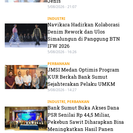
Jenis
5/08/2026 - 21:07
INDUSTRI
Navikara Hadirkan Kolaborasi
Denim Rework dan Ulos
Simalungun di Panggung BTN
IFW 2026
5/08/2026 - 16:26
PERBANKAN
JMSI Medan Optimis Program
KUR Berkah Bank Sumut
Sejahterakan Pelaku UMKM
5/08/2026 - 14:27
INDUSTRI
,
PERBANKAN
Bank Sumut Buka Akses Dana
PSR Senilai Rp 44,5 Miliar,
Pekebun Sawit Diharapkan Bisa
Meningkatkan Hasil Panen