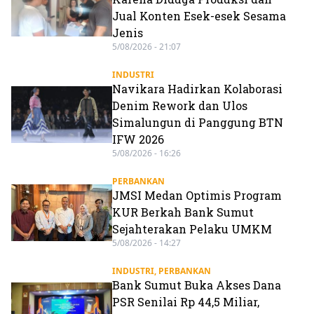
Jual Konten Esek-esek Sesama
Jenis
5/08/2026 - 21:07
INDUSTRI
Navikara Hadirkan Kolaborasi
Denim Rework dan Ulos
Simalungun di Panggung BTN
IFW 2026
5/08/2026 - 16:26
PERBANKAN
JMSI Medan Optimis Program
KUR Berkah Bank Sumut
Sejahterakan Pelaku UMKM
5/08/2026 - 14:27
INDUSTRI
,
PERBANKAN
Bank Sumut Buka Akses Dana
PSR Senilai Rp 44,5 Miliar,