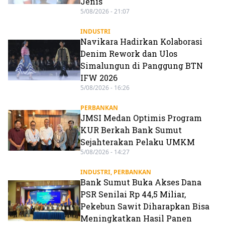
Jenis
5/08/2026 - 21:07
INDUSTRI
Navikara Hadirkan Kolaborasi
Denim Rework dan Ulos
Simalungun di Panggung BTN
IFW 2026
5/08/2026 - 16:26
PERBANKAN
JMSI Medan Optimis Program
KUR Berkah Bank Sumut
Sejahterakan Pelaku UMKM
5/08/2026 - 14:27
INDUSTRI
,
PERBANKAN
Bank Sumut Buka Akses Dana
PSR Senilai Rp 44,5 Miliar,
Pekebun Sawit Diharapkan Bisa
Meningkatkan Hasil Panen