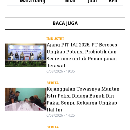
Mata uang
Nilai
Jual
Beli
BACA JUGA
INDUSTRI
Ajang PIT IAI 2026, PT Bcrobes
Ungkap Potensi Probiotik dan
Secretome untuk Penanganan
Jerawat
6/08/2026 - 19:35
BERITA
Kejanggalan Tewasnya Mantan
Istri Polisi Diduga Bunuh Diri
Pakai Senpi, Keluarga Ungkap
Hal Ini
6/08/2026 - 14:25
BERITA