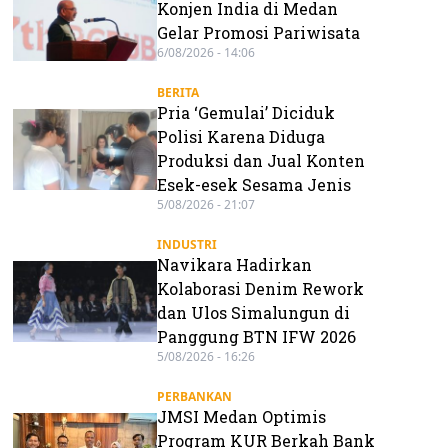
Konjen India di Medan
Gelar Promosi Pariwisata
6/08/2026 - 14:06
BERITA
Pria ‘Gemulai’ Diciduk
Polisi Karena Diduga
Produksi dan Jual Konten
Esek-esek Sesama Jenis
5/08/2026 - 21:07
INDUSTRI
Navikara Hadirkan
Kolaborasi Denim Rework
dan Ulos Simalungun di
Panggung BTN IFW 2026
5/08/2026 - 16:26
PERBANKAN
JMSI Medan Optimis
Program KUR Berkah Bank