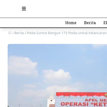
Open main menu
Home
Berita
E
Berita
Polda Sumut Bangun 173 Posko untuk Kelancaran