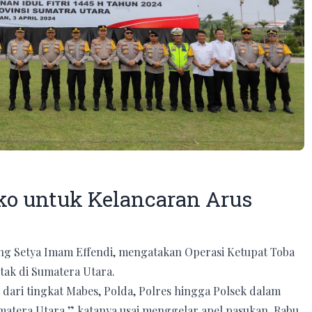
ko untuk Kelancaran Arus
ng Setya Imam Effendi, mengatakan Operasi Ketupat Toba
ntak di Sumatera Utara.
dari tingkat Mabes, Polda, Polres hingga Polsek dalam
matera Utara,” katanya usai menggelar apel pasukan, Rabu