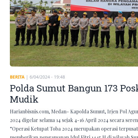
BERITA
|
6/04/2024 - 19:48
Polda Sumut Bangun 173 Pos
Mudik
Harianbisnis.com, Medan- Kapolda Sumut, Irjen Pol Agu
2024 digelar selama 14 sejak 4-16 April 2024 secara sere
“Operasi Ketupat Toba 2024 merupakan operasi terpusat 
memberikan pengamanan Idul Fitri 1445 H di wilayah Su