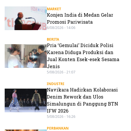
MARKET
Konjen India di Medan Gelar
Promosi Pariwisata
6/08/2026 - 14:06
BERITA
Pria ‘Gemulai’ Diciduk Polisi
Karena Diduga Produksi dan
Jual Konten Esek-esek Sesama
Jenis
5/08/2026 - 21:07
INDUSTRI
Navikara Hadirkan Kolaborasi
Denim Rework dan Ulos
Simalungun di Panggung BTN
IFW 2026
5/08/2026 - 16:26
PERBANKAN