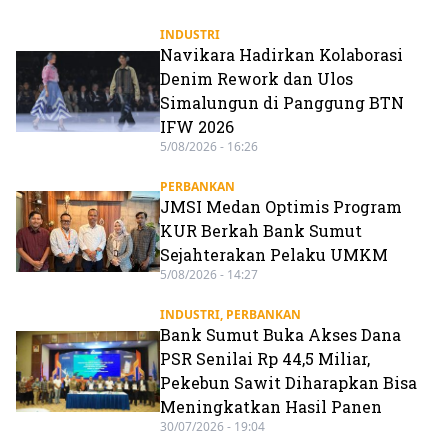
INDUSTRI
Navikara Hadirkan Kolaborasi
Denim Rework dan Ulos
Simalungun di Panggung BTN
IFW 2026
5/08/2026 - 16:26
PERBANKAN
JMSI Medan Optimis Program
KUR Berkah Bank Sumut
Sejahterakan Pelaku UMKM
5/08/2026 - 14:27
INDUSTRI
,
PERBANKAN
Bank Sumut Buka Akses Dana
PSR Senilai Rp 44,5 Miliar,
Pekebun Sawit Diharapkan Bisa
Meningkatkan Hasil Panen
30/07/2026 - 19:04