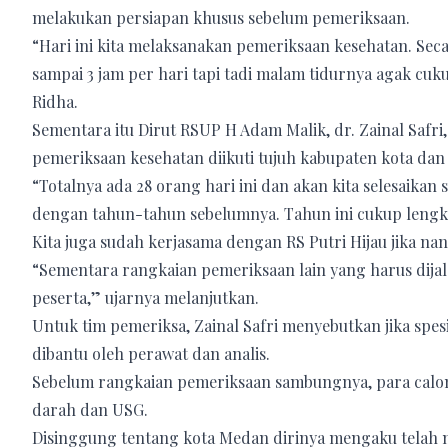
melakukan persiapan khusus sebelum pemeriksaan.
“Hari ini kita melaksanakan pemeriksaan kesehatan. Seca
sampai 3 jam per hari tapi tadi malam tidurnya agak cuku
Ridha.
Sementara itu Dirut RSUP H Adam Malik, dr. Zainal Safr
pemeriksaan kesehatan diikuti tujuh kabupaten kota dan 
“Totalnya ada 28 orang hari ini dan akan kita selesaika
dengan tahun-tahun sebelumnya. Tahun ini cukup lengk
Kita juga sudah kerjasama dengan RS Putri Hijau jika na
“Sementara rangkaian pemeriksaan lain yang harus dija
peserta,” ujarnya melanjutkan.
Untuk tim pemeriksa, Zainal Safri menyebutkan jika spesi
dibantu oleh perawat dan analis.
Sebelum rangkaian pemeriksaan sambungnya, para calon
darah dan USG.
Disinggung tentang kota Medan dirinya mengaku telah 