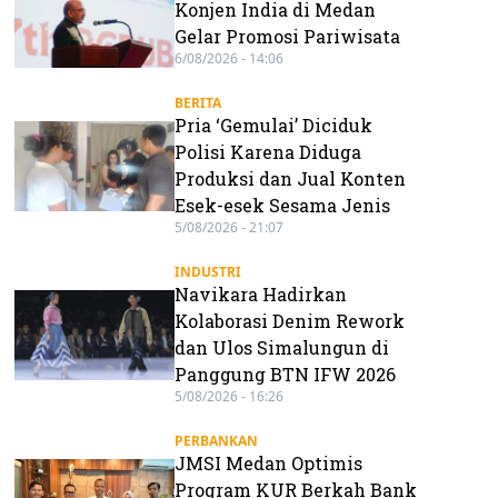
Konjen India di Medan
Gelar Promosi Pariwisata
6/08/2026 - 14:06
BERITA
Pria ‘Gemulai’ Diciduk
Polisi Karena Diduga
Produksi dan Jual Konten
Esek-esek Sesama Jenis
5/08/2026 - 21:07
INDUSTRI
Navikara Hadirkan
Kolaborasi Denim Rework
dan Ulos Simalungun di
Panggung BTN IFW 2026
5/08/2026 - 16:26
PERBANKAN
JMSI Medan Optimis
Program KUR Berkah Bank