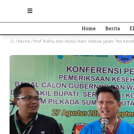
Open main menu
Home
Berita
E
Berita
Prof Ridha dan Abdul Rani Selesai Jalani Tes Kes