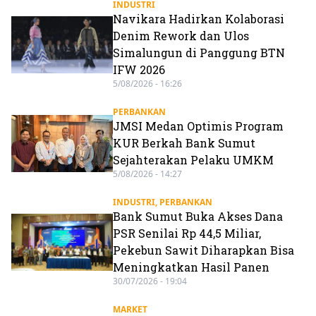
INDUSTRI
Navikara Hadirkan Kolaborasi
Denim Rework dan Ulos
Simalungun di Panggung BTN
IFW 2026
5/08/2026 - 16:26
PERBANKAN
JMSI Medan Optimis Program
KUR Berkah Bank Sumut
Sejahterakan Pelaku UMKM
5/08/2026 - 14:27
INDUSTRI
,
PERBANKAN
Bank Sumut Buka Akses Dana
PSR Senilai Rp 44,5 Miliar,
Pekebun Sawit Diharapkan Bisa
Meningkatkan Hasil Panen
30/07/2026 - 19:04
MARKET