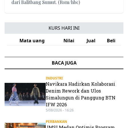
dari Balitbang Sumut. (Rom/hbc)
KURS HARI INI
Mata uang
Nilai
Jual
Beli
BACA JUGA
INDUSTRI
Navikara Hadirkan Kolaborasi
Denim Rework dan Ulos
Simalungun di Panggung BTN
IFW 2026
5/08/2026 - 16:26
PERBANKAN
JMSI Medan Optimis Program