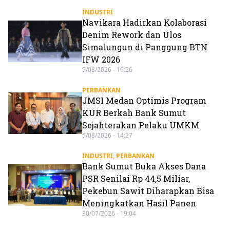
INDUSTRI
Navikara Hadirkan Kolaborasi
Denim Rework dan Ulos
Simalungun di Panggung BTN
IFW 2026
5/08/2026 - 16:26
PERBANKAN
JMSI Medan Optimis Program
KUR Berkah Bank Sumut
Sejahterakan Pelaku UMKM
5/08/2026 - 14:27
INDUSTRI
,
PERBANKAN
Bank Sumut Buka Akses Dana
PSR Senilai Rp 44,5 Miliar,
Pekebun Sawit Diharapkan Bisa
Meningkatkan Hasil Panen
30/07/2026 - 19:04