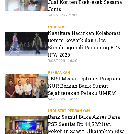
Jual Konten Esek-esek Sesama
Jenis
5/08/2026 - 21:07
INDUSTRI
Navikara Hadirkan Kolaborasi
Denim Rework dan Ulos
Simalungun di Panggung BTN
IFW 2026
5/08/2026 - 16:26
PERBANKAN
JMSI Medan Optimis Program
KUR Berkah Bank Sumut
Sejahterakan Pelaku UMKM
5/08/2026 - 14:27
INDUSTRI
,
PERBANKAN
Bank Sumut Buka Akses Dana
PSR Senilai Rp 44,5 Miliar,
Pekebun Sawit Diharapkan Bisa