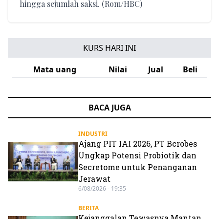
hingga sejumlah saksi. (Rom/HBC)
KURS HARI INI
Mata uang
Nilai
Jual
Beli
BACA JUGA
INDUSTRI
Ajang PIT IAI 2026, PT Bcrobes
Ungkap Potensi Probiotik dan
Secretome untuk Penanganan
Jerawat
6/08/2026 - 19:35
BERITA
Kejanggalan Tewasnya Mantan