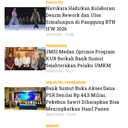
INDUSTRI
Navikara Hadirkan Kolaborasi
Denim Rework dan Ulos
Simalungun di Panggung BTN
IFW 2026
5/08/2026 - 16:26
PERBANKAN
JMSI Medan Optimis Program
KUR Berkah Bank Sumut
Sejahterakan Pelaku UMKM
5/08/2026 - 14:27
INDUSTRI
,
PERBANKAN
Bank Sumut Buka Akses Dana
PSR Senilai Rp 44,5 Miliar,
Pekebun Sawit Diharapkan Bisa
Meningkatkan Hasil Panen
30/07/2026 - 19:04
MARKET