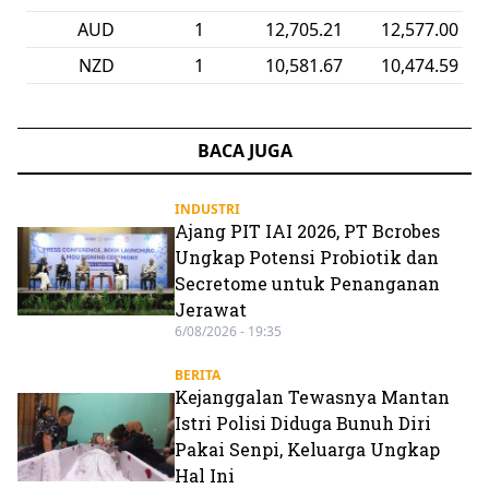
AUD
1
12,705.21
12,577.00
NZD
1
10,581.67
10,474.59
BACA JUGA
INDUSTRI
Ajang PIT IAI 2026, PT Bcrobes
Ungkap Potensi Probiotik dan
Secretome untuk Penanganan
Jerawat
6/08/2026 - 19:35
BERITA
Kejanggalan Tewasnya Mantan
Istri Polisi Diduga Bunuh Diri
Pakai Senpi, Keluarga Ungkap
Hal Ini