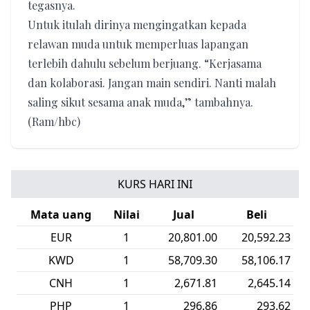
tegasnya.
Untuk itulah dirinya mengingatkan kepada
relawan muda untuk memperluas lapangan
terlebih dahulu sebelum berjuang. “Kerjasama
dan kolaborasi. Jangan main sendiri. Nanti malah
saling sikut sesama anak muda,” tambahnya.
(Ram/hbc)
KURS HARI INI
Mata uang
Nilai
Jual
Beli
EUR
1
20,801.00
20,592.23
KWD
1
58,709.30
58,106.17
CNH
1
2,671.81
2,645.14
PHP
1
296.86
293.62