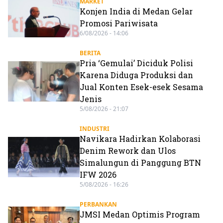
MARKET
Konjen India di Medan Gelar
Promosi Pariwisata
6/08/2026 - 14:06
BERITA
Pria ‘Gemulai’ Diciduk Polisi
Karena Diduga Produksi dan
Jual Konten Esek-esek Sesama
Jenis
5/08/2026 - 21:07
INDUSTRI
Navikara Hadirkan Kolaborasi
Denim Rework dan Ulos
Simalungun di Panggung BTN
IFW 2026
5/08/2026 - 16:26
PERBANKAN
JMSI Medan Optimis Program