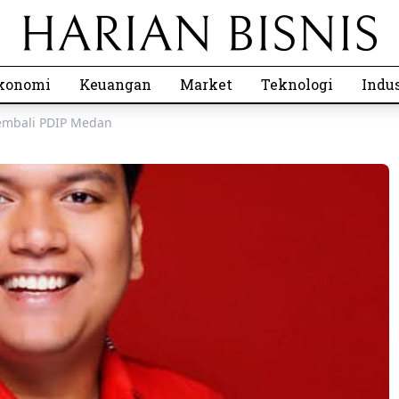
konomi
Keuangan
Market
Teknologi
Indus
Kembali PDIP Medan