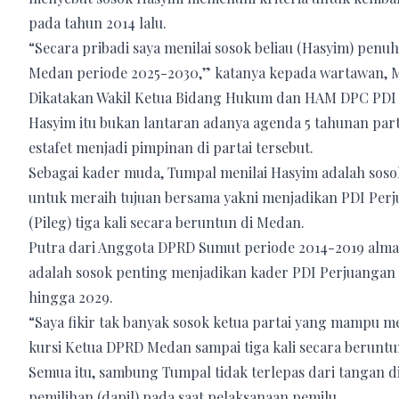
pada tahun 2014 lalu.
“Secara pribadi saya menilai sosok beliau (Hasyim) pen
Medan periode 2025-2030,” katanya kepada wartawan, Mi
Dikatakan Wakil Ketua Bidang Hukum dan HAM DPC PDI P
Hasyim itu bukan lantaran adanya agenda 5 tahunan par
estafet menjadi pimpinan di partai tersebut.
Sebagai kader muda, Tumpal menilai Hasyim adalah so
untuk meraih tujuan bersama yakni menjadikan PDI Perju
(Pileg) tiga kali secara beruntun di Medan.
Putra dari Anggota DPRD Sumut periode 2014-2019 alm
adalah sosok penting menjadikan kader PDI Perjuangan 
hingga 2029.
“Saya fikir tak banyak sosok ketua partai yang mampu 
kursi Ketua DPRD Medan sampai tiga kali secara beruntu
Semua itu, sambung Tumpal tidak terlepas dari tangan 
pemilihan (dapil) pada saat pelaksanaan pemilu.