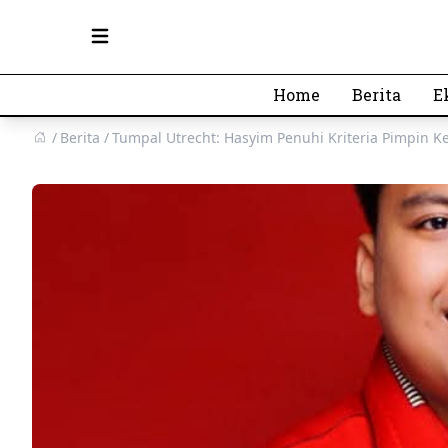
Open main menu
Home
Berita
E
Berita
Tumpal Utrecht: Hasyim Penuhi Kriteria Pimpin 