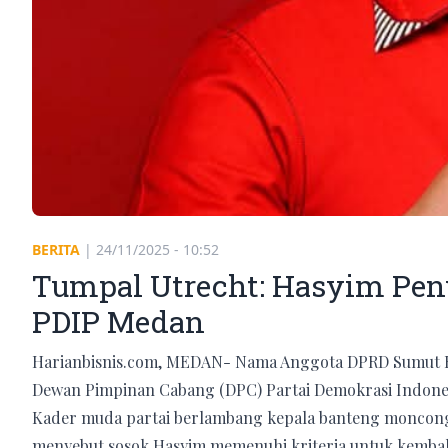
BERITA
|
24/11/2025 - 10:52
Tumpal Utrecht: Hasyim Pen
PDIP Medan
Harianbisnis.com, MEDAN- Nama Anggota DPRD Sumut Has
Dewan Pimpinan Cabang (DPC) Partai Demokrasi Indones
Kader muda partai berlambang kepala banteng moncong
menyebut sosok Hasyim memenuhi kriteria untuk kembali