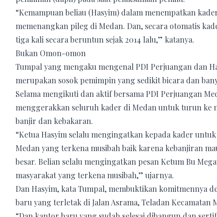
“Kemampuan beliau (Hasyim) dalam menempatkan kader di
memenangkan pileg di Medan. Dan, secara otomatis kad
tiga kali secara beruntun sejak 2014 lalu,” katanya.
Bukan Omon-omon
Tumpal yang mengaku mengenal PDI Perjuangan dan Ha
merupakan sosok pemimpin yang sedikit bicara dan bany
Selama mengikuti dan aktif bersama PDI Perjuangan Me
menggerakkan seluruh kader di Medan untuk turun ke m
banjir dan kebakaran.
“Ketua Hasyim selalu mengingatkan kepada kader untuk
Medan yang terkena musibah baik karena kebanjiran m
besar. Belian selalu mengingatkan pesan Ketum Bu Mega
masyarakat yang terkena musibah,” ujarnya.
Dan Hasyim, kata Tumpal, membuktikan komitmennya 
baru yang terletak di Jalan Asrama, Teladan Kecamatan 
“Dan kantor baru yang sudah selesai dibangun dan serti