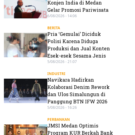
Konjen India di Medan
Gelar Promosi Pariwisata
6/08/2026 - 14:06
BERITA
Pria ‘Gemulai’ Diciduk
Polisi Karena Diduga
Produksi dan Jual Konten
Esek-esek Sesama Jenis
5/08/2026 - 21:07
INDUSTRI
Navikara Hadirkan
Kolaborasi Denim Rework
dan Ulos Simalungun di
Panggung BTN IFW 2026
5/08/2026 - 16:26
PERBANKAN
JMSI Medan Optimis
Program KUR Berkah Bank