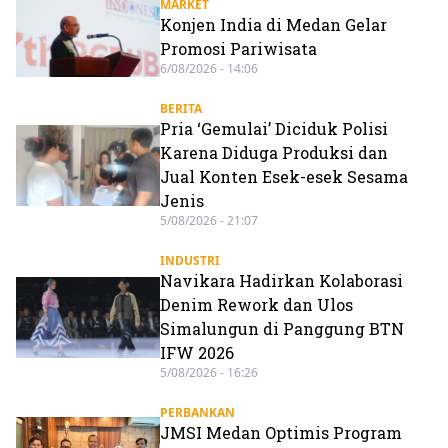
MARKET
Konjen India di Medan Gelar
Promosi Pariwisata
6/08/2026 - 14:06
BERITA
Pria ‘Gemulai’ Diciduk Polisi
Karena Diduga Produksi dan
Jual Konten Esek-esek Sesama
Jenis
5/08/2026 - 21:07
INDUSTRI
Navikara Hadirkan Kolaborasi
Denim Rework dan Ulos
Simalungun di Panggung BTN
IFW 2026
5/08/2026 - 16:26
PERBANKAN
JMSI Medan Optimis Program