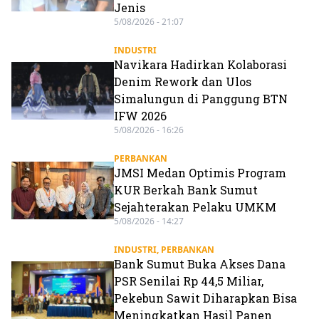
Jenis
5/08/2026 - 21:07
INDUSTRI
Navikara Hadirkan Kolaborasi
Denim Rework dan Ulos
Simalungun di Panggung BTN
IFW 2026
5/08/2026 - 16:26
PERBANKAN
JMSI Medan Optimis Program
KUR Berkah Bank Sumut
Sejahterakan Pelaku UMKM
5/08/2026 - 14:27
INDUSTRI
,
PERBANKAN
Bank Sumut Buka Akses Dana
PSR Senilai Rp 44,5 Miliar,
Pekebun Sawit Diharapkan Bisa
Meningkatkan Hasil Panen