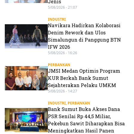
Jenis
5/08/2026 - 21:07
INDUSTRI
Navikara Hadirkan Kolaborasi
Denim Rework dan Ulos
Simalungun di Panggung BTN
IFW 2026
5/08/2026 - 16:26
PERBANKAN
JMSI Medan Optimis Program
KUR Berkah Bank Sumut
Sejahterakan Pelaku UMKM
5/08/2026 - 14:27
INDUSTRI
,
PERBANKAN
Bank Sumut Buka Akses Dana
PSR Senilai Rp 44,5 Miliar,
Pekebun Sawit Diharapkan Bisa
Meningkatkan Hasil Panen