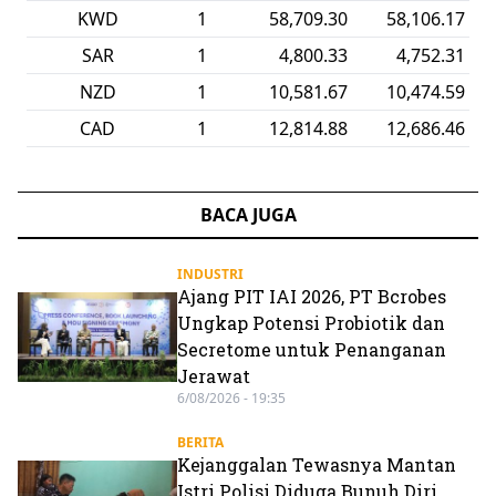
KWD
1
58,709.30
58,106.17
SAR
1
4,800.33
4,752.31
NZD
1
10,581.67
10,474.59
CAD
1
12,814.88
12,686.46
BACA JUGA
INDUSTRI
Ajang PIT IAI 2026, PT Bcrobes
Ungkap Potensi Probiotik dan
Secretome untuk Penanganan
Jerawat
6/08/2026 - 19:35
BERITA
Kejanggalan Tewasnya Mantan
Istri Polisi Diduga Bunuh Diri