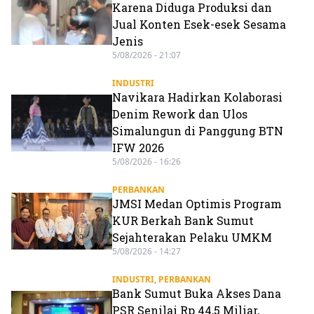
Karena Diduga Produksi dan
Jual Konten Esek-esek Sesama
Jenis
5/08/2026 - 21:07
INDUSTRI
Navikara Hadirkan Kolaborasi
Denim Rework dan Ulos
Simalungun di Panggung BTN
IFW 2026
5/08/2026 - 16:26
PERBANKAN
JMSI Medan Optimis Program
KUR Berkah Bank Sumut
Sejahterakan Pelaku UMKM
5/08/2026 - 14:27
INDUSTRI
,
PERBANKAN
Bank Sumut Buka Akses Dana
PSR Senilai Rp 44,5 Miliar,