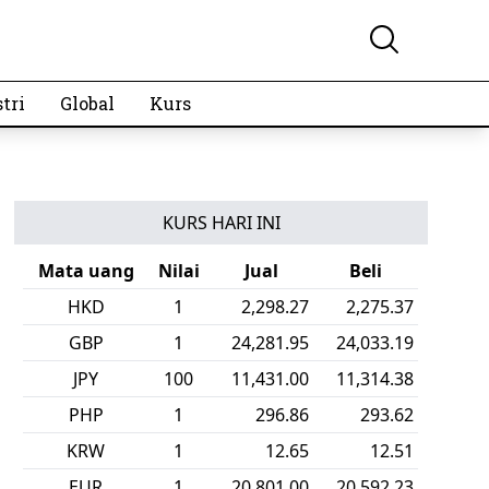
tri
Global
Kurs
KURS HARI INI
Mata uang
Nilai
Jual
Beli
HKD
1
2,298.27
2,275.37
GBP
1
24,281.95
24,033.19
JPY
100
11,431.00
11,314.38
PHP
1
296.86
293.62
KRW
1
12.65
12.51
EUR
1
20,801.00
20,592.23