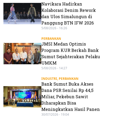
Navikara Hadirkan
Kolaborasi Denim Rework
dan Ulos Simalungun di
Panggung BTN IFW 2026
5/08/2026 - 16:26
PERBANKAN
JMSI Medan Optimis
Program KUR Berkah Bank
Sumut Sejahterakan Pelaku
UMKM
5/08/2026 - 14:27
INDUSTRI
,
PERBANKAN
Bank Sumut Buka Akses
Dana PSR Senilai Rp 44,5
Miliar, Pekebun Sawit
Diharapkan Bisa
Meningkatkan Hasil Panen
30/07/2026 - 19:04