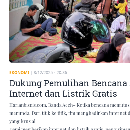
EKONOMI
|
8/12/2025 - 20:36
Dukung Pemulihan Bencana A
Internet dan Listrik Gratis
Harianbisnis.com, Banda Aceh– Ketika bencana memutus 
menunda. Dari titik ke titik, tim menghadirkan internet d
yang krusial.
Demi memberikan internet dan listrik gratis, pengiriman 