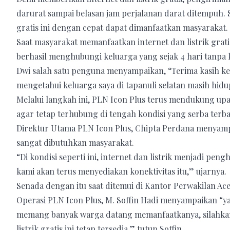
darurat sampai belasan jam perjalanan darat ditempuh. S
gratis ini dengan cepat dapat dimanfaatkan masyarakat.
Saat masyarakat memanfaatkan internet dan listrik grati
berhasil menghubungi keluarga yang sejak 4 hari tanpa 
Dwi salah satu penguna menyampaikan, “Terima kasih ke
mengetahui keluarga saya di tapanuli selatan masih hidu
Melalui langkah ini, PLN Icon Plus terus mendukung u
agar tetap terhubung di tengah kondisi yang serba terb
Direktur Utama PLN Icon Plus, Chipta Perdana menyamp
sangat dibutuhkan masyarakat.
“Di kondisi seperti ini, internet dan listrik menjadi pe
kami akan terus menyediakan konektivitas itu,” ujarnya.
Senada dengan itu saat ditemui di Kantor Perwakilan Aceh 
Operasi PLN Icon Plus, M. Soffin Hadi menyampaikan “ya,
memang banyak warga datang memanfaatkanya, silahkan d
listrik gratis ini tetap tersedia.” tutup Soffin.