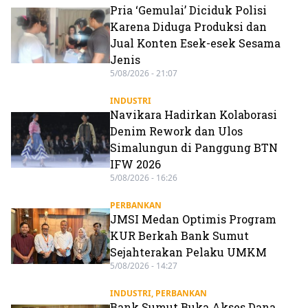
Pria ‘Gemulai’ Diciduk Polisi
Karena Diduga Produksi dan
Jual Konten Esek-esek Sesama
Jenis
5/08/2026 - 21:07
INDUSTRI
Navikara Hadirkan Kolaborasi
Denim Rework dan Ulos
Simalungun di Panggung BTN
IFW 2026
5/08/2026 - 16:26
PERBANKAN
JMSI Medan Optimis Program
KUR Berkah Bank Sumut
Sejahterakan Pelaku UMKM
5/08/2026 - 14:27
INDUSTRI
,
PERBANKAN
Bank Sumut Buka Akses Dana