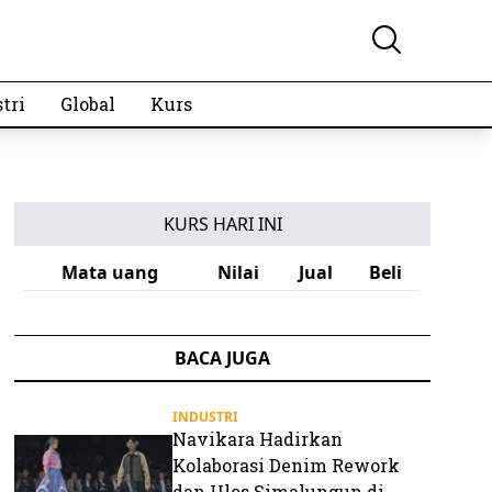
tri
Global
Kurs
KURS HARI INI
Mata uang
Nilai
Jual
Beli
BACA JUGA
INDUSTRI
Navikara Hadirkan
Kolaborasi Denim Rework
dan Ulos Simalungun di